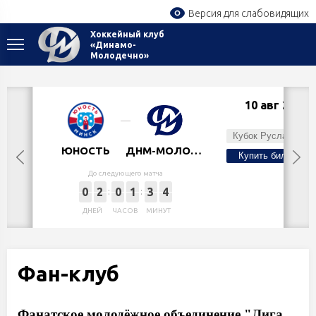
Версия для слабовидящих
Хоккейный клуб
«Динамо-
Молодечно»
10 авг 2026
Пн,
Кубок Руслана Салея
ЮНОСТЬ
ДНМ-МОЛОДЕЧНО
Купить билет
До следующего матча
0
2
0
1
3
4
ДНЕЙ
ЧАСОВ
МИНУТ
Фан-клуб
Фанатское молодёжное объединение "Лига