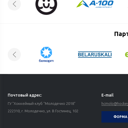
Пар
Почтовый адрес:
E-mail
ГУ "Хоккейный клуб "Молодечно 2018"
hcmolo@hockey
222310, г. Молодечно, ул. В.Гостинец, 102
ФОРМА 