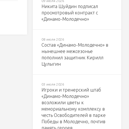
09 июля 2026
Никита Шуйдин подписал
просмотровый контракт с
«Динамо-Молодечно»
08 июля 2026
Состав «Динамо-Молодечно» в
нынешнее межсезонье
пополнил защитник Кирилл
Цулыгин
03 июля 2026
Игроки и тренерский штаб
«Динамо-Молодечно»
возложили цветы к
мемориальному комплексу в
честь Освободителей в парке
Победы в Молодечно, почтив
память героев.