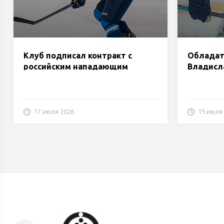
Клуб подписал контракт с
Обладат
российским нападающим
Владисл
Виктором Комаровым.
«Динам
17 июля 2026
15 июля