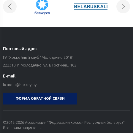
можно так сказать. Ему хотелось забросить. К нему
приехали бабушка с дедушкой, поэтому он сделал все три
гола. Молодец. Наверное, надо им снять квартиру и
минимум на сезон сюда.
— В раздевалке заострили внимание команды на том, что
следующая игра будет совсем другой...
Почтовый адрес:
— Мы будем разбирать соперника, соперник — нас. К
следующему матча будем пытаться не удивить чем-то, а
ГУ "Хоккейный клуб "Молодечно 2018"
больше обратить внимание на мелочи и подтянуть
222310, г. Молодечно, ул. В.Гостинец, 102
некоторые компаненты.
E-mail
hcmolo@hockey.by
ФОРМА ОБРАТНОЙ СВЯЗИ
©2012-2026 Ассоциация "Федерация хоккея Республики Беларусь".
Все права защищены.