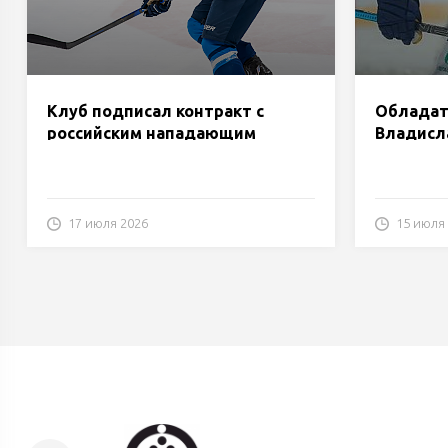
Клуб подписал контракт с
Обладат
российским нападающим
Владисл
Виктором Комаровым.
«Динам
17 июля 2026
15 июля