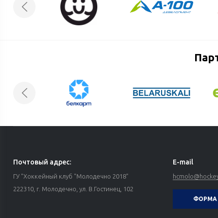
Пар
Почтовый адрес:
E-mail
ГУ "Хоккейный клуб "Молодечно 2018"
hcmolo@hockey
222310, г. Молодечно, ул. В.Гостинец, 102
ФОРМА 