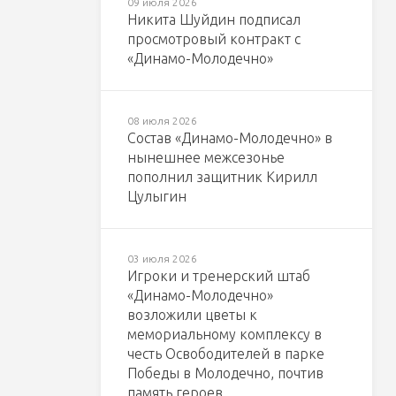
09 июля 2026
Никита Шуйдин подписал
просмотровый контракт с
«Динамо-Молодечно»
08 июля 2026
Состав «Динамо-Молодечно» в
нынешнее межсезонье
пополнил защитник Кирилл
Цулыгин
03 июля 2026
Игроки и тренерский штаб
«Динамо-Молодечно»
возложили цветы к
мемориальному комплексу в
честь Освободителей в парке
Победы в Молодечно, почтив
память героев.