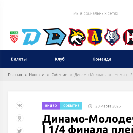
мы в социальных сетях
Билеты
Клуб
Команда
Главная
Новости
Событие
Динамо-Молодечно – Неман – 2:1 
20 марта 2025
ВИДЕО
СОБЫТИЕ
Динамо-Молодечно
| 1/4 финала пле