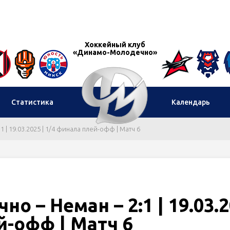
Хоккейный клуб
«Динамо-Молодечно»
Статистика
Календарь
| 19.03.2025 | 1/4 финала плей-офф | Матч 6
 – Неман – 2:1 | 19.03.
й-офф | Матч 6