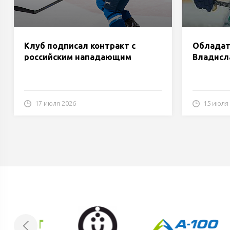
Клуб подписал контракт с
Обладат
российским нападающим
Владисл
Виктором Комаровым.
«Динам
17 июля 2026
15 июля