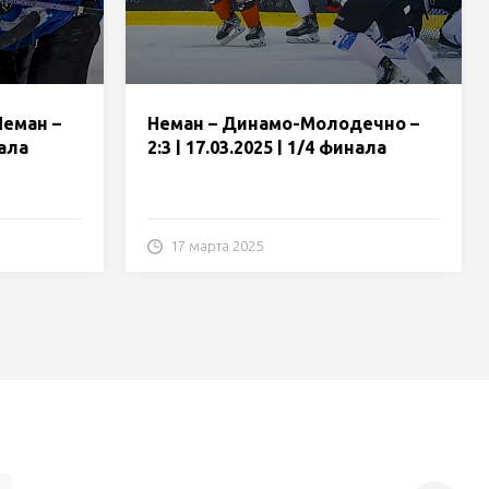
еман –
Неман – Динамо-Молодечно –
нала
2:3 | 17.03.2025 | 1/4 финала
плей-офф | Матч 5 | Экстралига
| Обзор
17 марта 2025