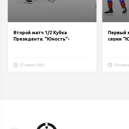
Второй матч 1/2 Кубка
Первый 
Президента. "Юность"-
серии "Ю
"Динамо-Молодечно"
"Молоде
27 марта 2025
25 март