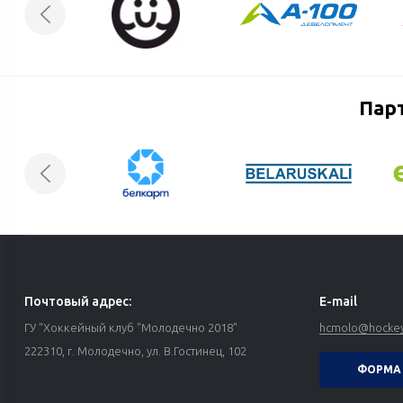
Пар
Почтовый адрес:
E-mail
ГУ "Хоккейный клуб "Молодечно 2018"
hcmolo@hockey
222310, г. Молодечно, ул. В.Гостинец, 102
ФОРМА 